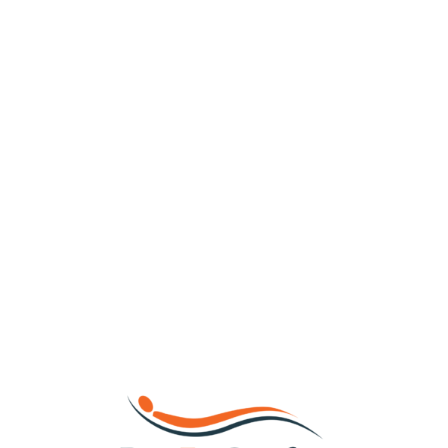
Loa
din
g...