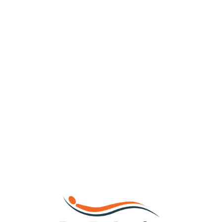
Loa
din
g...