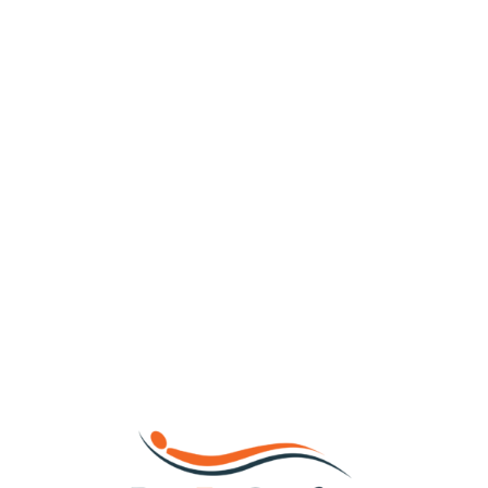
Loa
din
g...