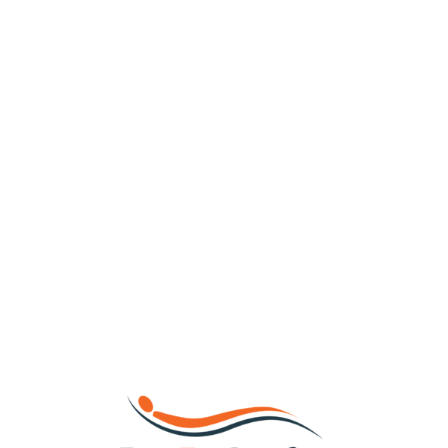
Loa
din
g...