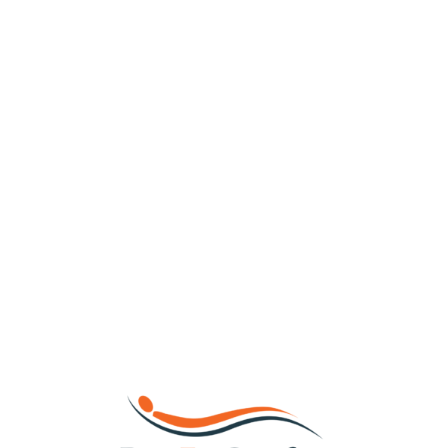
Loa
din
g...