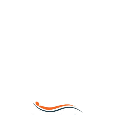
Loa
din
g...