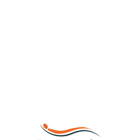
Loa
din
g...