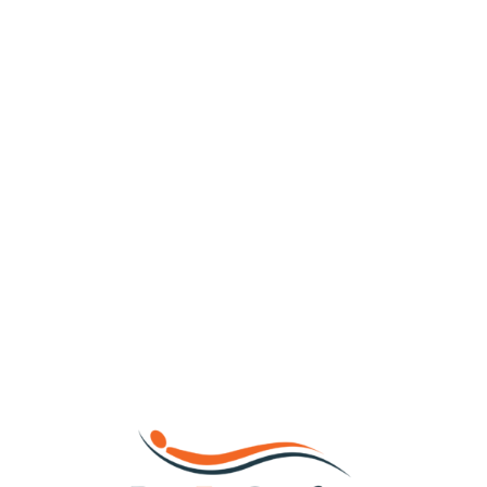
Loa
din
g...