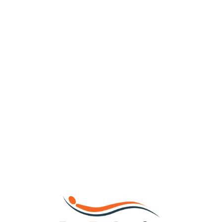
Loa
din
g...