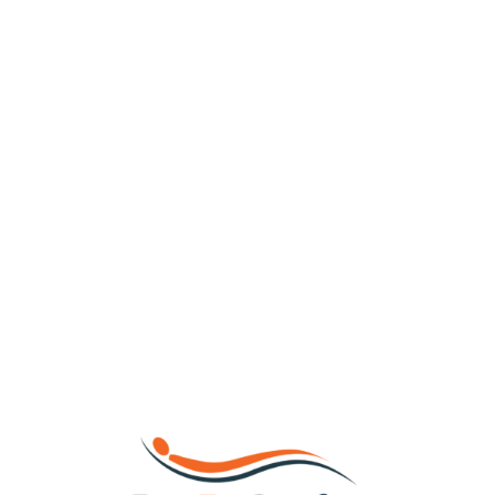
Loa
din
g...