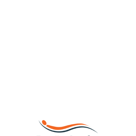
Loa
din
g...