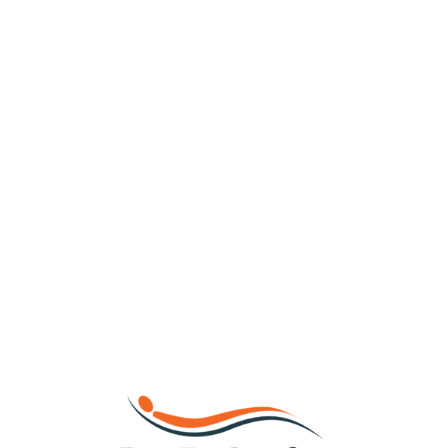
Loa
din
g...