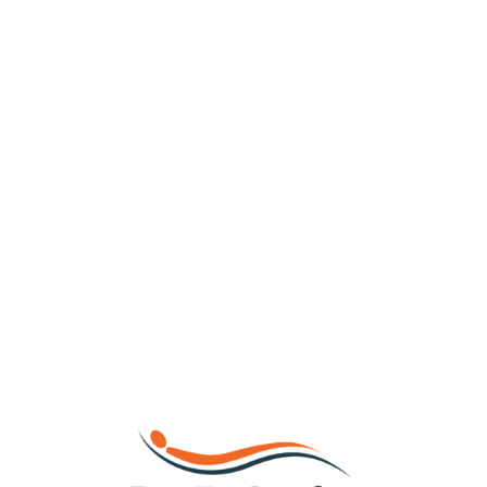
Loa
din
g...