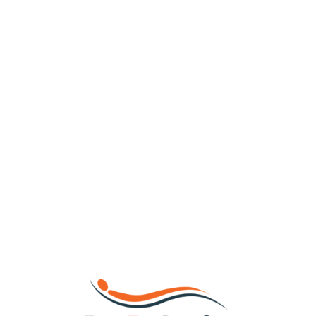
Loa
din
g...