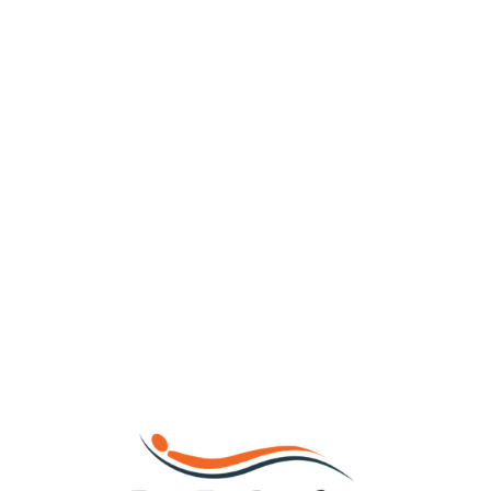
Loa
din
g...