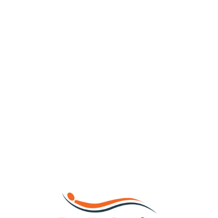
Loa
din
g...