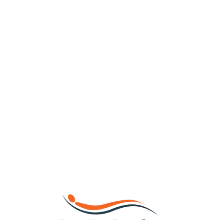
Loa
din
g...