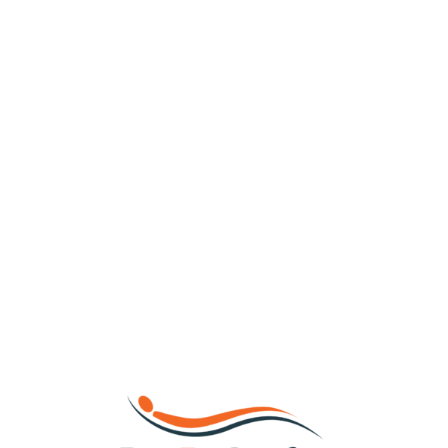
Loa
din
g...