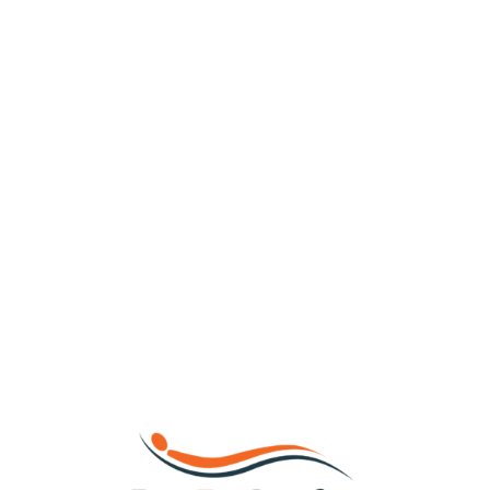
Loa
din
g...