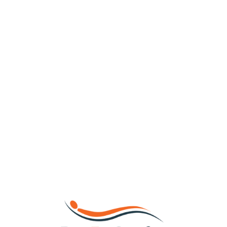
Loa
din
g...