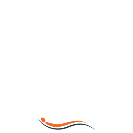
Loa
din
g...