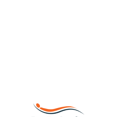
Loa
din
g...