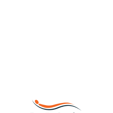
Loa
din
g...