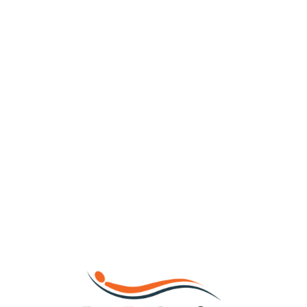
Loa
din
g...