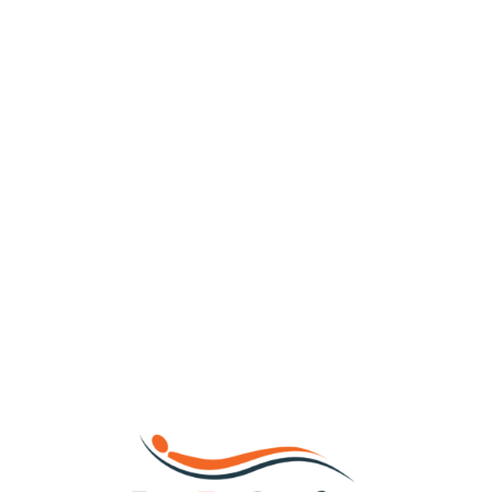
Loa
din
g...