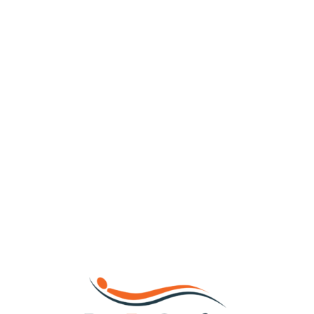
Loa
din
g...