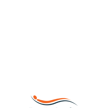
Loa
din
g...