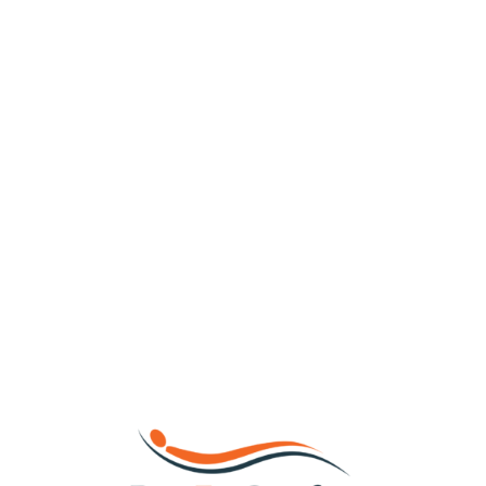
Loa
din
g...