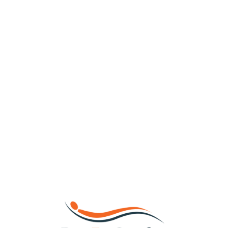
Loa
din
g...