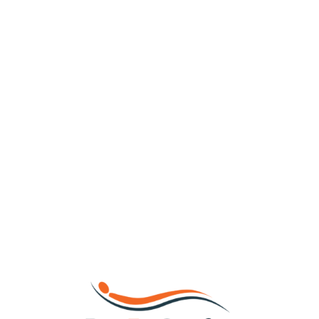
Loa
din
g...