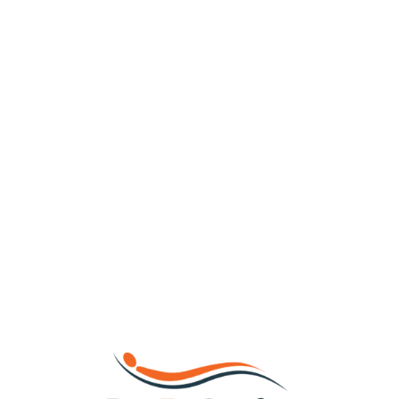
Loa
din
g...