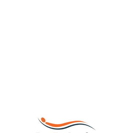
Loa
din
g...