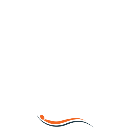
Loa
din
g...