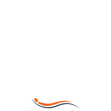
Loa
din
g...