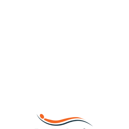
Loa
din
g...