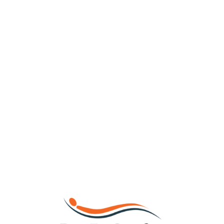
Loa
din
g...