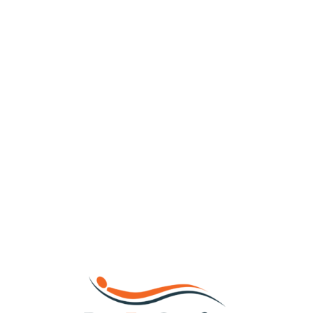
Loa
din
g...