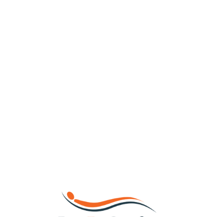
Loa
din
g...