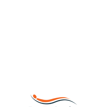
Loa
din
g...