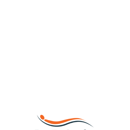
Loa
din
g...