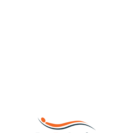
Loa
din
g...