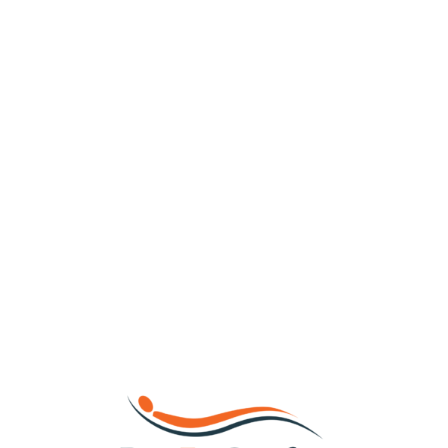
Loa
din
g...