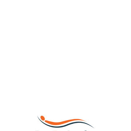
Loa
din
g...