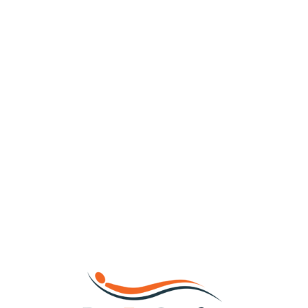
Loa
din
g...