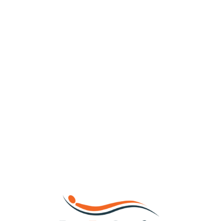
Loa
din
g...