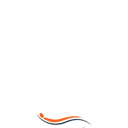
Loa
din
g...