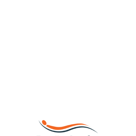
Loa
din
g...