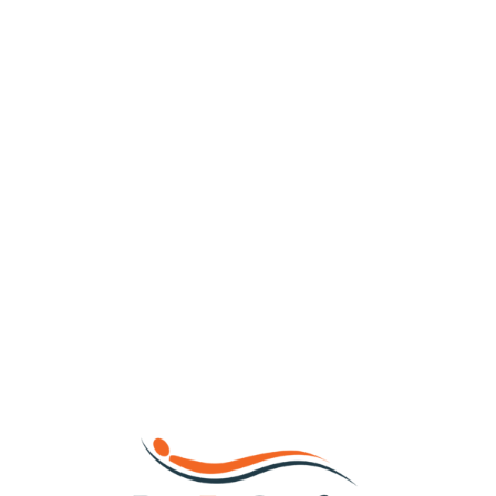
Loa
din
g...