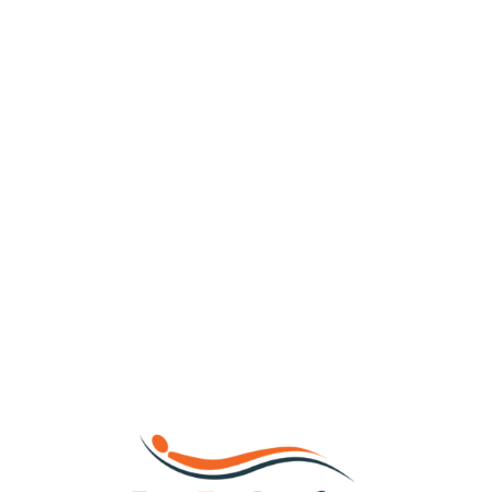
Loa
din
g...