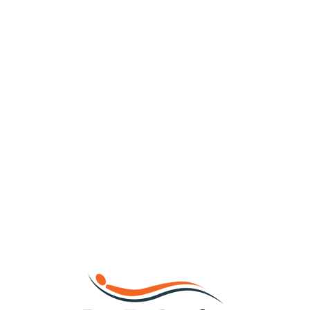
Loa
din
g...